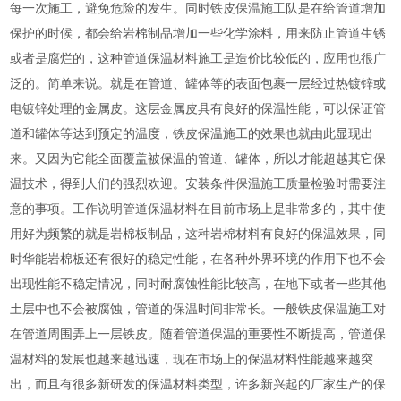
每一次施工，避免危险的发生。同时铁皮保温施工队是在给管道增加
保护的时候，都会给岩棉制品增加一些化学涂料，用来防止管道生锈
或者是腐烂的，这种管道保温材料施工是造价比较低的，应用也很广
泛的。简单来说。就是在管道、罐体等的表面包裹一层经过热镀锌或
电镀锌处理的金属皮。这层金属皮具有良好的保温性能，可以保证管
道和罐体等达到预定的温度，铁皮保温施工的效果也就由此显现出
来。又因为它能全面覆盖被保温的管道、罐体，所以才能超越其它保
温技术，得到人们的强烈欢迎。安装条件保温施工质量检验时需要注
意的事项。工作说明管道保温材料在目前市场上是非常多的，其中使
用好为频繁的就是岩棉板制品，这种岩棉材料有良好的保温效果，同
时华能岩棉板还有很好的稳定性能，在各种外界环境的作用下也不会
出现性能不稳定情况，同时耐腐蚀性能比较高，在地下或者一些其他
土层中也不会被腐蚀，管道的保温时间非常长。一般铁皮保温施工对
在管道周围弄上一层铁皮。随着管道保温的重要性不断提高，管道保
温材料的发展也越来越迅速，现在市场上的保温材料性能越来越突
出，而且有很多新研发的保温材料类型，许多新兴起的厂家生产的保