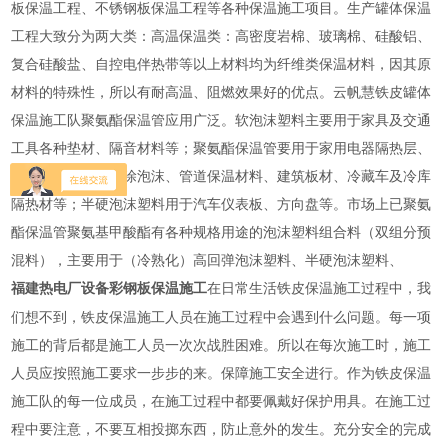
板保温工程、不锈钢板保温工程等各种保温施工项目。生产罐体保温
工程大致分为两大类：高温保温类：高密度岩棉、玻璃棉、硅酸铝、
复合硅酸盐、自控电伴热带等以上材料均为纤维类保温材料，因其原
材料的特殊性，所以有耐高温、阻燃效果好的优点。云帆慧铁皮罐体
保温施工队聚氨酯保温管应用广泛。软泡沫塑料主要用于家具及交通
工具各种垫材、隔音材料等；聚氨酯保温管要用于家用电器隔热层、
屋墙面保温防水喷涂泡沫、管道保温材料、建筑板材、冷藏车及冷库
隔热材等；半硬泡沫塑料用于汽车仪表板、方向盘等。市场上已聚氨
酯保温管聚氨基甲酸酯有各种规格用途的泡沫塑料组合料（双组分预
混料），主要用于（冷熟化）高回弹泡沫塑料、半硬泡沫塑料、
在日常生活铁皮保温施工过程中，我
福建热电厂设备彩钢板保温施工
们想不到，铁皮保温施工人员在施工过程中会遇到什么问题。每一项
施工的背后都是施工人员一次次战胜困难。所以在每次施工时，施工
人员应按照施工要求一步步的来。保障施工安全进行。作为铁皮保温
施工队的每一位成员，在施工过程中都要佩戴好保护用具。在施工过
程中要注意，不要互相投掷东西，防止意外的发生。充分安全的完成