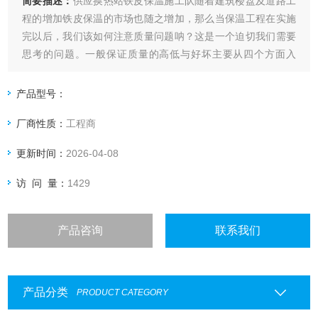
简要描述：
供应换热站铁皮保温施工队随着建筑楼盘及道路工
程的增加铁皮保温的市场也随之增加，那么当保温工程在实施
完以后，我们该如何注意质量问题呐？这是一个迫切我们需要
思考的问题。一般保证质量的高低与好坏主要从四个方面入
手。保温材料使用不当交底不清作法不明。应了解图纸，了解
设计需求，不可以擅自变更保温作法，严格按设计需求施工
产品型号：
厂商性质：
工程商
更新时间：
2026-04-08
访 问 量：
1429
产品咨询
联系我们
产品分类
PRODUCT CATEGORY