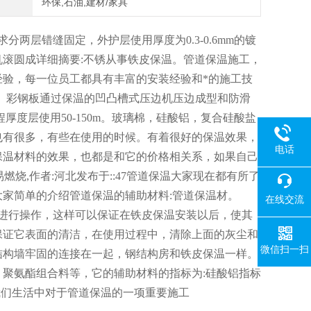
环保,石油,建材/家具
两层错缝固定，外护层使用厚度为0.3-0.6mm的镀
滚圆成详细摘要:不锈从事铁皮保温。管道保温施工，
验，每一位员工都具有丰富的安装经验和*的施工技
铝皮。彩钢板通过保温的凹凸槽式压边机压边成型和防滑
度层使用50-150m。玻璃棉，硅酸铝，复合硅酸盐
也有很多，有些在使用的时候。有着很好的保温效果，
电话
保温材料的效果，也都是和它的价格相关系，如果自己
燃烧,作者:河北发布于::47管道保温大家现在都有所了
家简单的介绍管道保温的辅助材料:管道保温材。
在线交流
进行操作，这样可以保证在铁皮保温安装以后，使其
保证它表面的清洁，在使用过程中，清除上面的灰尘和
微信扫一扫
结构墙牢固的连接在一起，钢结构房和铁皮保温一样。
聚氨酯组合料等，它的辅助材料的指标为:硅酸铝指标
是我们生活中对于管道保温的一项重要施工