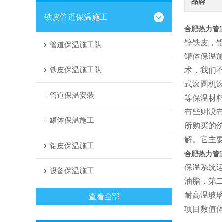
品牌
铁皮管道保温施工
合肥热力管
锌铁皮，
管道保温施工队
罐体保温
铁皮保温施工队
术，我们不
式滚圆机滚
管道保温安装
等保温材
有些则没
罐体保温施工
所购买的价
解。它主
铝皮保温施工
合肥热力管
保温系统
设备保温施工
油脂，第
耐高温玻
查看全部
项目数值体