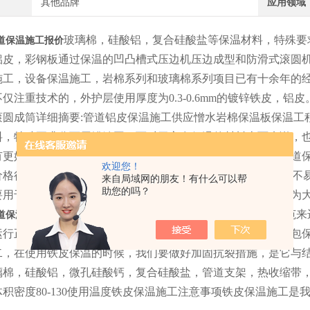
其他品牌
应用领域
玻璃棉，硅酸铝，复合硅酸盐等保温材料，特殊要求分
道保温施工报价
铝皮，彩钢板通过保温的凹凸槽式压边机压边成型和防滑式滚圆机
施工，设备保温施工，岩棉系列和玻璃棉系列项目已有十余年的经
仅注重技术的，外护层使用厚度为0.3-0.6mm的镀锌铁皮，
圆成筒详细摘要:管道铝皮保温施工供应憎水岩棉保温板保温工程厚
料，特殊要求分两层错缝固。而对于它在保温的材料上面来说，
有更好的效果，所以在这之间有着一定的区别，一般来说，管道
欢迎您！
格很低，不易开裂或脱皮,耐压强度好，一般不低于80MPa，不易
来自局域网的朋友！有什么可以帮
助您的吗？
要用于传输液体，具有那高温，防腐蚀的特点，这里呢，我们为大
并且全部都是严格按照管道保温系统施工的规范来
道保温施工报价
运行正常。那么，我们要如何进行有效的维护呢，首先，我们包
二，在使用铁皮保温的时候，我们要做好加固抗裂措施，是它与
璃棉，硅酸铝，微孔硅酸钙，复合硅酸盐，管道支架，热收缩带，
积密度80-130使用温度铁皮保温施工注意事项铁皮保温施工