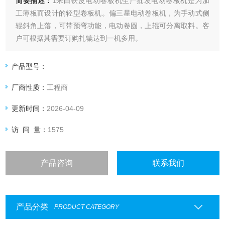
简要描述：
1米白铁皮电动卷板机生产批发电动卷板机是为加
工薄板而设计的轻型卷板机。偏三星电动卷板机，为手动式侧
辊斜角上落，可带预弯功能，电动卷圆，上辊可分离取料。客
户可根据其需要订购扎辘达到一机多用。
产品型号：
厂商性质：
工程商
更新时间：
2026-04-09
访 问 量：
1575
产品咨询
联系我们
产品分类
PRODUCT CATEGORY