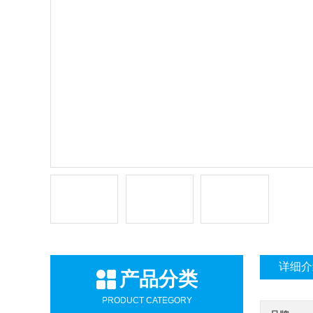
详细介
产品分类
PRODUCT CATEGORY