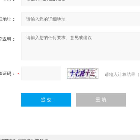
细地址：
充说明：
验证码：
请输入计算结果（