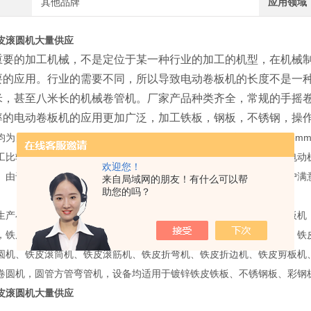
其他品牌
应用领域
皮滚圆机大量供应
重要的加工机械，不是定位于某一种行业的加工的机型，在机械
要的应用。行业的需要不同，所以导致电动卷板机的长度不是一
米，甚至八米长的机械卷管机。厂家产品种类齐全，常规的手摇
率的电动卷板机的应用更加广泛，加工铁板，钢板，不锈钢，操
为自己加工，卷板厚度规格从0.3mm-12mm。（其中普通型号卷0.8m
工比较简单，是实用型小机械，优点是价格便宜、耐用、操作方便。电动
欢迎您！
。由于我们的规格酞多，详细规格请与我们详谈，我们的宗旨是：客户满
来自局域网的朋友！有什么可以帮
助您的吗？
生产小型卷圆机，不锈钢卷圆机，铁皮咬口机，小型卷板机，铁板卷板机
，铁皮压边机，铁皮压鼓机，铁皮压槽机，小型压筋机、铁皮压筋机、铁
圆机、铁皮滚筒机、铁皮滚筋机、铁皮折弯机、铁皮折边机、铁皮剪板机
卷圆机，圆管方管弯管机，设备均适用于镀锌铁皮铁板、不锈钢板、彩钢
皮滚圆机大量供应