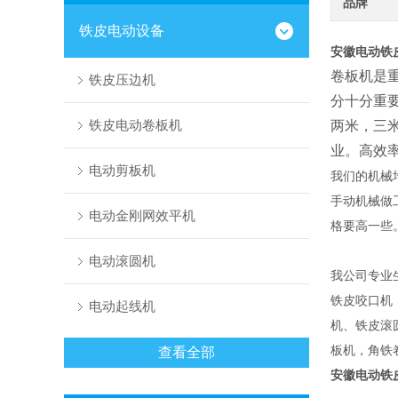
品牌
铁皮电动设备
安徽电动铁
卷板机是
铁皮压边机
分十分重
铁皮电动卷板机
两米，三
业。高效
电动剪板机
我们的机械均
手动机械做
电动金刚网效平机
格要高一些
电动滚圆机
我公司专业
铁皮咬口机
电动起线机
机、铁皮滚
板机，角铁
查看全部
安徽电动铁