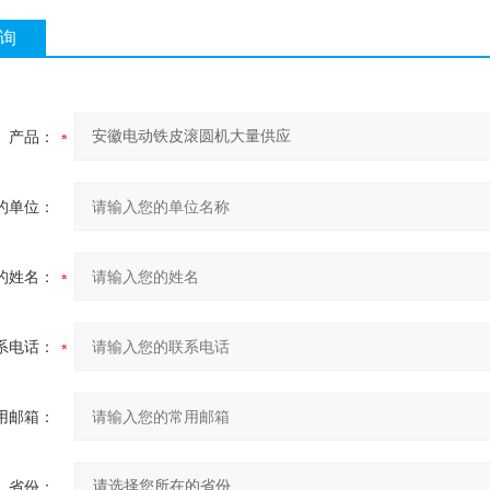
询
产品：
的单位：
的姓名：
系电话：
用邮箱：
省份：