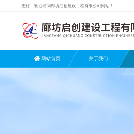
您好！欢迎访问廊坊启创建设工程有限公司网站！
网站首页
关于我们