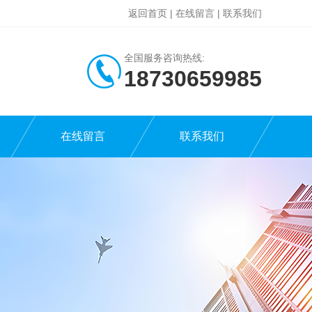
返回首页
|
在线留言
|
联系我们
全国服务咨询热线:
18730659985
在线留言
联系我们