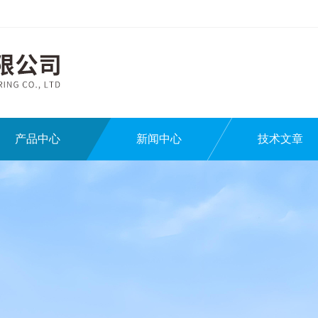
产品中心
新闻中心
技术文章