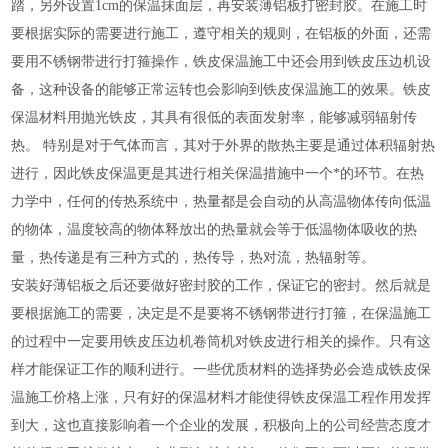
踏，另外设置1cm的保温抹面层，再安装薄铝板打密封胶。在施工时
要根据实际的需要进行施工，遵守相关的规则，在铝板的外面，还需
要用不锈钢带进行打箍操作，铁皮保温施工中还会用到铁皮压边机设
备，这种设备的能够正常运转也会影响到铁皮保温施工的效果。铁皮
保温材料用抛光铁皮，其具有很低的表面发射率，能够减弱辐射传
热。 特别是对于气体而言，其对于外界的散热主要是通过体积辐射热
进行，因此铁皮保温更是其进行相关保温措施中一个*的环节。在热
力学中，任何的传热系统中，热量都是会自动的从高温物体传向低温
的物体，温度较高的物体释放出的热量就会等于低温物体吸收的热
量，热传递是有三种方式的，热传导，热对流，热辐射等。
安装好薄铝板之后还要做好密封胶的工作，保证它的密封。然后就是
要根据施工的需要，决定是不是要将不锈钢带进行打箍，在保温施工
的过程中一定要用铁皮压边机卷筒机对铁皮进行相关的操作。只有这
样才能保证工作的顺利进行。一些优质材料的选择势必会造成铁皮保
温施工价格上涨，只有好的保温材料才能使得铁皮保温工程作用发挥
到大，这也直接影响着一个企业的发展，积极向上的公司经营态度才