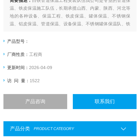
简要描述：
白铁管道保温工程安装队伍我公司是专业的管道保
温、铁皮保温施工队伍，长期承揽山西、内蒙、陕西、河北等
地的各种设备、保温工程、铁皮保温、罐体保温、不锈钢保
温、铝皮保温、管道保温、设备保温、不锈钢罐体保温队、铁
皮设备保温、彩钢板罐体保温等工程。管道保温价格实惠，欢
迎洽谈。
产品型号：
厂商性质：
工程商
更新时间：
2026-04-09
访 问 量：
1522
产品咨询
联系我们
产品分类
PRODUCT CATEGORY