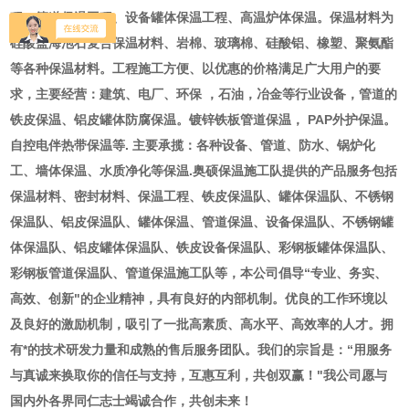
程、管道保温工程、设备罐体保温工程、高温炉体保温。保温材料为
硅酸盐海泡石复合保温材料、岩棉、玻璃棉、硅酸铝、橡塑、聚氨酯
等各种保温材料。工程施工方便、以优惠的价格满足广大用户的要
求，主要经营：建筑、电厂、环保 ，石油，冶金等行业设备，管道的
铁皮保温、铝皮罐体防腐保温。镀锌铁板管道保温， PAP外护保温。
自控电伴热带保温等. 主要承揽：各种设备、管道、防水、锅炉化
工、墙体保温、水质净化等保温.奥硕保温施工队提供的产品服务包括
保温材料、密封材料、保温工程、铁皮保温队、罐体保温队、不锈钢
保温队、铝皮保温队、罐体保温、管道保温、设备保温队、不锈钢罐
体保温队、铝皮罐体保温队、铁皮设备保温队、彩钢板罐体保温队、
彩钢板管道保温队、管道保温施工队等，本公司倡导“专业、务实、
高效、创新"的企业精神，具有良好的内部机制。优良的工作环境以
及良好的激励机制，吸引了一批高素质、高水平、高效率的人才。拥
有*的技术研发力量和成熟的售后服务团队。我们的宗旨是：“用服务
与真诚来换取你的信任与支持，互惠互利，共创双赢！"我公司愿与
国内外各界同仁志士竭诚合作，共创未来！