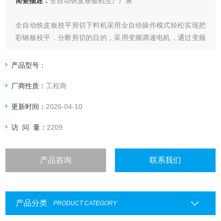
简要描述：
全自动铁皮卷板机生产厂家
全自动铁皮板校平剪切下料机采用全自动操作模式轻松实现把
彩钢板校平，分断剪切的目的，采用变频调速电机，通过变频
器自动调速校平，校平辊采用同心工艺处理，搭配PLC电脑自
动控制柜和接料台，可根据用户剪切板料厚薄及长度、数量的
产品型号：
要求自动定长，自动切断，自动接料，解决人工剪切速度慢，
厂商性质：
工程商
占用人手的问题，提高了剪
更新时间：
2026-04-10
访 问 量：
2209
产品咨询
联系我们
产品分类
PRODUCT CATEGORY