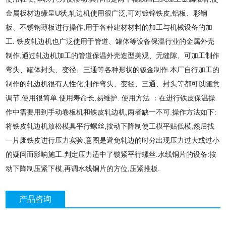
金属板材边缘呈U状,轧边机使用很广泛,可对镀锌铁皮,铝板、彩钢
板、不锈钢薄板进行操作,用于各种建材材料的加工与机械设备的加
工. 铁皮轧边机也广泛使用于管道、罐体等设备保温行业的金属外壳
制作,通过轧边机加工的管道保温外壳造型美观、无缝隙、可加工制作
弯头、罐体封头、变径、三通等各种形状的钣金制作.本厂自行加工的
制作的轧边机很有人性化,制作弯头、变径、三通、封头等都可以随意
调节.使用很简单.使用寿命长,易维护. 使用方法 ：在进行铁皮保温操
作中需要用到手动卷板机和铁皮轧边机,两者缺一不可.操作方法如下:
将铁皮轧边机放松模具平行螺丝,按动下降制使工模平贴低模,然后找
一片废铁皮进行压力实验.意图是避免轧边的时分出现压力过大或过小
的疑问而影响施工.判定压力适中了锁紧平行螺丝.水线铜片的设备:按
动下降制压紧下模,再调水线铜片的方位,压紧推板.
产品咨询