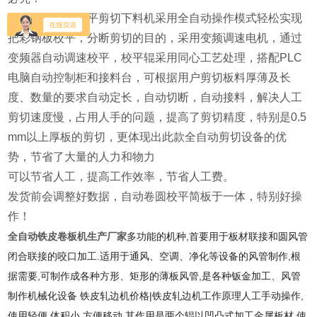
全自动铁皮板校平剪切下料机采用全自动操作模式轻松实现
把彩钢板校平，分断剪切的目的，采用变频调速电机，通过
变频器自动调速校平，校平辊采用同心工艺处理，搭配PLC
电脑自动控制柜和接料台，可根据用户剪切板料厚薄及长
度、数量的要求自动定长，自动切断，自动接料，解决人工
剪切速度慢，占用人手的问题，提高了剪切精度，特别是0.5
mm以上厚板的剪切，更体现出此款全自动剪切设备的优
势，节省了大量的人力和物力
可以节省人工，提高工作效率，节省人工费。
发货前会调整好数据，自动卷圆校平简板于一体，特别好操
作！
全自动铁皮卷板机生产厂家
多功能的机种,首要用于板材联接和圆风管
闭合联接的咬口加工.适用于通风、空调、净化等设备的风管制作,根
据需要,可制作成各种方形、矩形的薄板风管,是各种钣金加工、风管
制作机械化设备 铁皮轧边机价格|铁皮轧边机工作原理人工手动操作,
使用轻便,体积小,方便移动.其作用是两个辊以凹凸式加工金属板材,使