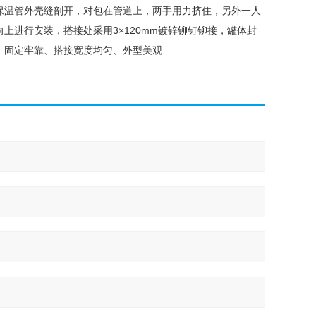
将保温管外壳缝剖开，对包在管道上，两手用力挤住，另外一人
上进行安装，搭接处采用3×120mm镀锌铆钉铆接，罐体封
、固定牢靠、搭接宽度均匀、外型美观