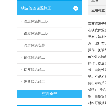
品牌
铁皮管道保温施工
应用领域
管道保温施工队
吉林管道铁
在铁皮保温
铁皮保温施工队
纤布，涂刷
泥、玻纤布
管道保温安装
操作，把玻
m的保温抹
罐体保温施工
操作，铁皮
铝皮保温施工
状：自熄性
等。不是所
设备保温施工
要出示相关部
或毡)、导热
查看全部
钢、白铁安
材料可根据