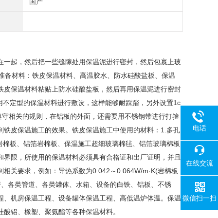
国产
在一起，然后把一些缝隙处用保温泥进行密封，然后包裹上玻
.准备材料：铁皮保温材料、高温胶水、防水硅酸盐板、保温
铁皮保温材料粘贴上防水硅酸盐板，然后再用保温泥进行密封
用不定型的保温材料进行敷设，这样能够耐踩踏，另外设置1c
遵守相关的规则，在铝板的外面，还需要用不锈钢带进行打箍
电话
铁皮保温施工的效果。铁皮保温施工中使用的材料：1.多孔
岩棉板、铝箔岩棉板、保温施工超细玻璃棉毡、铝箔玻璃棉板
和界限，所使用的保温材料必须具有合格证和出厂证明，并且
在线交流
求，例如：导热系数为0.042～0.064W/m·K(岩棉板
锅炉机房、各类管道、各类罐体、水箱、设备的白铁、铝板、不锈
程、机房保温工程、设备罐体保温工程、高低温炉体温。保温
微信扫一扫
硅酸铝、橡塑、聚氨酯等各种保温材料。