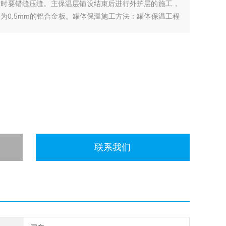
设时要错缝压缝。主保温层铺设结束后进行外护层的施工，
为0.5mm的铝合金板。罐体保温施工方法：罐体保温工程
锤工艺岩棉、玻璃棉、硅酸铝、复合硅
联系我们