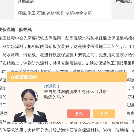
其他品牌
产地类别
环保,化工,石油,建材/家具,制药/生物制药
皮保温施工队热线
施工过程中会先需要把铁皮保温用一些高温胶水与防水硅酸盐保温板粘接
一些防水涂料，把相应的薄铝板安装好，这是铁皮保温施工工艺的 步。1
、防水涂料、薄铝板。在进行铁皮保温施工安装之前，先要用高温胶水给
纤布粘贴上，涂刷防水涂料，并且安装薄铝板。2.铁皮保温施工顶部用采
面层，再安装薄铝板打密封胶。3.在施工时要根据实际的需要进行施工，
保温施工中还会用到铁皮压边机设备，这种设备的能够正常运转也会影响到
欢迎您！
聚苯乙烯泡沫塑料、聚氨酯泡沫塑料、矿物棉泡沫保温材料。2.纤维状：
来自局域网的朋友！有什么可以帮
有的材料都可以用在保温工程中，对此，我铁皮保温施工队有严格的要求
助您的吗？
门的认证、相关部门的检测证明，保温材料的技术参数和防火级别要达到相关要
系数为0.022～0.047W/m·K;(玻璃棉板或毡)等。承揽机房管道、
装外皮防护及保温工程的安装及设计。接各种铁皮保温工程、管道保温工
具体要求选用，大体可分为硅酸盐海泡石复合保温材料、岩棉、玻璃棉、