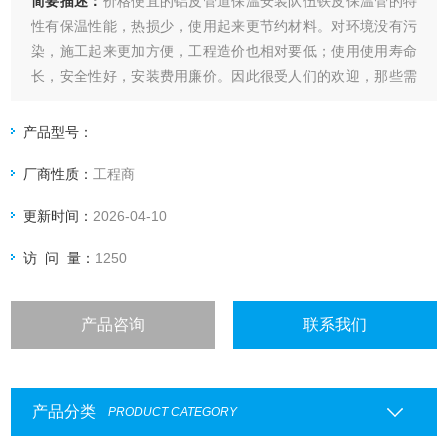
简要描述：
价格便宜的铝皮管道保温安装队伍铁皮保温管的特
性有保温性能，热损少，使用起来更节约材料。对环境没有污
染，施工起来更加方便，工程造价也相对要低；使用使用寿命
长，安全性好，安装费用廉价。因此很受人们的欢迎，那些需
要使用保温管的朋友可按各自的需求去选择保温管了。 现如
今，随着建筑行业的持续发展以来，作为保温材料的选择流程
产品型号：
中，相信橡塑板还是比较很不错的选择，在外墙保温的情况
厂商性质：
工程商
下，相信对于这种橡塑板的使用还是比
更新时间：
2026-04-10
访 问 量：
1250
产品咨询
联系我们
产品分类
PRODUCT CATEGORY