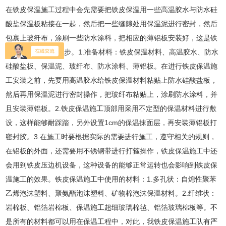
在铁皮保温施工过程中会先需要把铁皮保温用一些高温胶水与防水硅
酸盐保温板粘接在一起，然后把一些缝隙处用保温泥进行密封，然后
包裹上玻纤布，涂刷一些防水涂料，把相应的薄铝板安装好，这是铁
皮保温施工工艺的 步。1.准备材料：铁皮保温材料、高温胶水、防水
硅酸盐板、保温泥、玻纤布、防水涂料、薄铝板。在进行铁皮保温施
工安装之前，先要用高温胶水给铁皮保温材料粘贴上防水硅酸盐板，
然后再用保温泥进行密封操作，把玻纤布粘贴上，涂刷防水涂料，并
且安装薄铝板。2.铁皮保温施工顶部用采用不定型的保温材料进行敷
设，这样能够耐踩踏，另外设置1cm的保温抹面层，再安装薄铝板打
密封胶。3.在施工时要根据实际的需要进行施工，遵守相关的规则，
在铝板的外面，还需要用不锈钢带进行打箍操作，铁皮保温施工中还
会用到铁皮压边机设备，这种设备的能够正常运转也会影响到铁皮保
温施工的效果。铁皮保温施工中使用的材料：1.多孔状：自熄性聚苯
乙烯泡沫塑料、聚氨酯泡沫塑料、矿物棉泡沫保温材料。2.纤维状：
岩棉板、铝箔岩棉板、保温施工超细玻璃棉毡、铝箔玻璃棉板等。不
是所有的材料都可以用在保温工程中，对此，我铁皮保温施工队有严