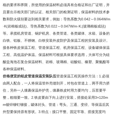
格的要求和界限，所使用的保温材料必须具有合格证和出厂证明，并
且要出示相关部门的认证、相关部门的检测证明，保温材料的技术参
数和防火级别要达到相关要求，例如：导热系数为0.042～0.064W/m
·K(岩棉板或毡)、导热系数为0.022～0.047W/m·K;(玻璃棉板或毡)
等。承揽机房管道、锅炉机房、各类管道、各类罐体、水箱、设备的
白铁、铝板、不锈钢、白铁安装外皮防护及保温工程的安装及设计。
接各种铁皮保温工程、管道保温工程、机房保温工程、设备罐体保温
工程、高低温炉体温。保温材料可根据具体要求选用，大体可分为硅
酸盐海泡石复合保温材料、岩棉、玻璃棉、硅酸铝、橡塑、聚氨酯等
各种保温材料。
价格便宜的铝皮管道保温安装队伍
管道保温工程其操作方法：1.必须
由两人配合，一人将保温管外壳缝剖开，对包在管道上，两手用力挤
住，另外一人缠裹保温外护壳，缠裹铁皮时用力要均匀，压茬要平
整，粗细要一致。2.铁皮要由下向上进行安装，搭接处采用3×120m
m镀锌铆钉铆接，罐体封头、管道：弯头、三通、变径、等保温后其
外型要保持原有形状。3.特点：接口平整、固定牢靠、搭接宽度均