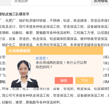
其他品牌
应用领域
塑铝皮施工队哪里寻
厂，化肥厂，锅炉机房镀锌铁板，不锈钢，铝皮，铁皮罐体，管道设承做
安装及设计。我可承接各种铁皮保温工程、管道保温工程、设备罐体保温
玻璃棉、硅酸铝、橡塑、聚氨酯等各种保温材料。工程施工方便、以优惠
行业．设备，管道的。铁皮保温、铝皮罐体防腐保温。镀锌铁板管道保温，
、锅炉化工、墙体保温、水质净化等保温工程。本承做管道罐体设备的白
道保温施工进行是，我们要的留意管道的粗细和长短，这也是管道保温
欢迎您！
来自局域网的朋友！有什么可以帮
注意外层保温施工的完以及封闭性，如果是的水管，那么，只要融合好保
助您的吗？
瓷漆等材料使管道的保护，但这些材料也存在很多缺点，使用范围受到一
个飞跃，有关数据可以看出环氧熔结粉末涂料，无论从角度还是经济角度
塑铝皮施工队哪里寻
保温材料为硅酸盐海泡石复合保温材料、岩棉、玻璃
，环保，石油，化工，冶金等行业．设备，管道的。铁皮保温、铝皮罐体
，我公司可承接各种铁皮保温工程，管道保温工程，设备罐体保温工程，
，硅酸铝，橡塑，聚氨酯等各种保温材料。