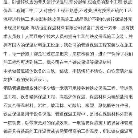
温。以镀锌铁皮为弯头进行保温时,部分起皱,也会影响整个工程,铁皮
保温工程施工中,工人对整个工程不熟悉,不过关,没有按照正确的工艺
流程进行施工,也会影响铁皮保温施工,成品保护不到位,镀锌保温外壳
出现损坏现象.廊坊恒迈保温材料有限公司设备厂房过千方米，拥有技
术人员数十人而且每个技术人员都拥有丰富的铁皮保温施工安装，并
拥有国内的保温材料施工设施，我公司的管道保温工程安装队在施工
中，每一步施工都是经过层层把关，层层检验的，进而***保障了我们
的工程均可达到施工。我公司在生产铁皮保温等保温材料
本承做管道罐体设备的白铁、铝板、不锈钢和不锈铁、白铁安装外皮
防护工程的安装及设计。
消防管道做铝皮外护多少钱一米
我可承接各种铁皮保温工程、管道保
温工程、设备罐体保温工程、高温炉体保温。保温材料为硅酸盐海泡
石复合保温材料、岩棉、玻璃棉、硅酸铝、橡塑、聚氨酯等各种保。
铁皮保温常用于设备保温、管道保温工程中，是指在保温材料外部再
一层铁皮，以带来更好的保温效果。一般需要保温施工的设备和管道
都是具有很高的工作温度或者需要很高的工作温度，所以铁皮保温可