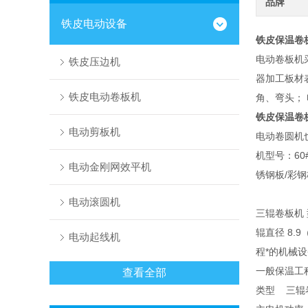
品牌
铁皮电动设备
铁皮保温卷
电动卷板机
铁皮压边机
器加工板材
铁皮电动卷板机
角、弯头； 电
铁皮保温卷
电动剪板机
电动卷圆机也
机型号：60
电动金刚网效平机
锈钢板/彩
电动滚圆机
三辊卷板机 型
辊直径 8.
电动起线机
程*的机械
一般保温工
查看全部
类型 三辊