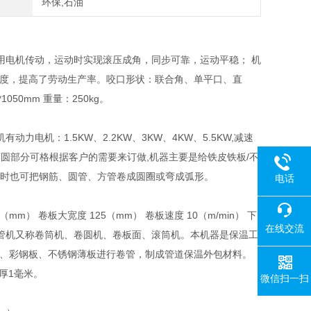
环保,石油
用电机传动，运动时实现滚压成角，同步可靠，运动平稳； 机
强度，提高了劳动生产率。咬口形状：联合角、单平口、直
1050mm 重量：250kg。
机：1.5KW、2.2KW、3KW、4KW、5.5KW,减速
卷圆弯圆滚圆部分可格根据客户的需要来订做,机器主要是给铁皮铁板/不
，同时也可把钢筋、圆管、方管卷成圆圈或弯成弧形。
电话
（mm） 卷板大宽度 125（mm） 卷板速度 10（m/min） 下
在线交流
手动卷管机又称卷筒机、卷圆机、卷板面、滚筒机。本机器是保温工
板、彩钢板、不锈钢薄板进行卷管，制成管道保温外包材料。
厚1毫米。
微信扫一扫