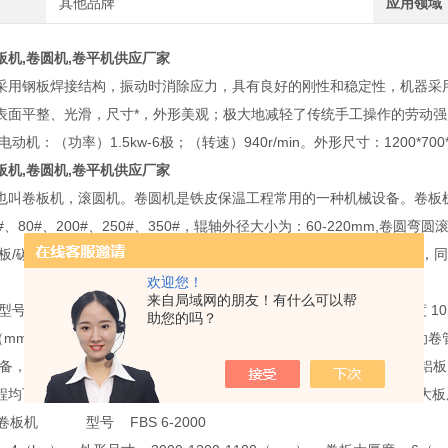
其他品牌
应用领域
板机,卷圆机,卷平机供应厂家
采用钢板焊接结构，振动时消除应力，具有良好的刚性和稳定性，机器采
表面平整、光滑，尺寸*，外形美观；极大地减轻了传统手工操作的劳动
动机：（功率）1.5kw-6极；（转速）940r/min。外形尺寸：1200*700*
板机,卷圆机,卷平机供应厂家
叫卷板机，滚圆机。卷圆机是铁皮保温工程常用的一种机械设备。卷板机有动力电
#、80#、200#、250#、350#，辊轴外径大小为：60-220mm,
钢板/碳钢板/合金板/铜板/铝板等金属板材卷成大小不同的圆筒、锥度桶
欢迎您！
来自局域网的朋友！有什么可以帮
号 齐全 主电机功率 220（kw） 外形尺寸 1150（mm） 卷板大厚度 10
助您的吗？
9（mm） 满载卷制小直径 30（mm） 动力类型 电动 控制形式 数控
设备，灵活机动是本设备大的特点，配合手动压筋机，可对镀锌铁皮，铝
程均可完成；手摇时三滚，同时转动有利于进料，大幅度1270毫米，大板
卷板机 型号 FBS 6-2000