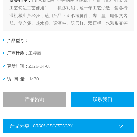
简要描述：
1.5米卷圆机 不锈钢板卷板机出厂价（也可作金属
工艺切边工艺使用），一机多功能，经十年工艺煅造、集各行
业机械生产经验，适用产品：圆形拉伸件、碟、盘、电饭煲内
胆、复合煲、热水煲、调酒杯、双层杯、双层桶、水涨形壶等
各种金属器皿制
产品型号：
厂商性质：
工程商
更新时间：
2026-04-07
访 问 量：
1470
产品咨询
联系我们
产品分类
PRODUCT CATEGORY