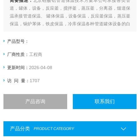
简要描述：
北京硅酸铝管道保温技术方案本公司承接各类管
道，罐体，设备，反应釜，搅拌釜，蒸压釜，分离器，烟道保
温承接管道保温、 罐体保温，设备保温，反应釜保温，蒸压釜
保温，锅炉苯体，铁皮保温，冷库保温各种管道罐体设备的白
铁、不锈钢和不锈铁、外皮防护工程的设计及安装，承接各种
铝皮保温铁皮保温、管道外部防护、玻璃棉保温、橡塑板保
产品型号：
温、高压聚塑料保温、大型工程的保温防腐、保冷及管道保温
厂商性质：
工程商
更新时间：
2026-04-08
访 问 量：
1707
产品咨询
联系我们
产品分类
PRODUCT CATEGORY