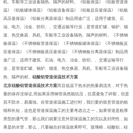
机、车船等工业设备隔热、隔声的材料。《铝板保温》《铝板管道保
温》《铝板罐体保温》《铝板设备保温》《铝板反应釜保温》《铝板
高压釜保温》《铝板分离器保温》制品用途广泛，适用于建筑、石
油、电力、冶金、纺织、、交通运输等行业，是管道贮罐、锅炉、烟
道、热交换器、风机、车船等工业设备隔热、隔声的材料。《不锈钢
板保温》《不锈钢板管道保温》《不锈钢板罐体保温》《不锈钢板反
应釜保温》《不锈钢板蒸压釜保温》《不锈钢板分离器保温》制品用
途广泛，适用于建筑、石油、电力、冶金、纺织、、交通运输等行
业，是管道贮罐、锅炉、烟道、热交换器、风机、车船等工业设备隔
硅酸铝管道保温技术方案
热、隔声的材。
北京硅酸铝管道保温技术方案
而且低温下热水的热量易流失，对于热
量的保存没保证,而如果采用钢管虽然能抗压，抗震避免了碎裂，但是
其不防水，易腐蚀。在管道保温施工进行时，我们要的留意管道的粗
细和长短，这也是管道保温施工的主要考虑点之一，如果管道是粗厚
类型的通气管，那么我们就要注意外层保温施工的完以及封闭性，如
果是的水管，那么，只要融合好保温效果即可。玻璃棉，硅酸铝，硅