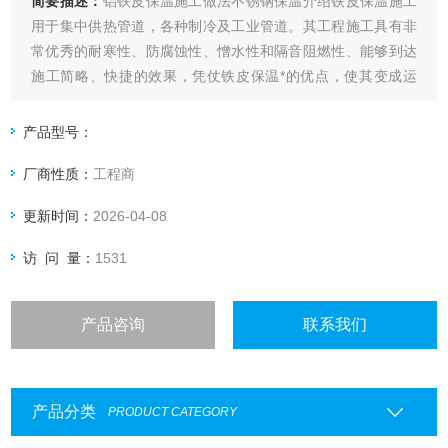
简要描述：
铝铁皮保温施工做法不锈钢保温介绍铁皮保温施工
用于集中供热管道，各种制冷及工业管道。其工程施工具有非
常优秀的耐寒性、防腐蚀性、憎水性和隔音阻燃性、能够到达
施工简略、快捷的效果，凭仗铁皮保温*的优点，使其变成运
送、石油、电力、冷藏、化工等工业部门绝热保温、防水堵
漏、密封等不行短少的材料
产品型号：
厂商性质：
工程商
更新时间：
2026-04-08
访 问 量：
1531
产品咨询
联系我们
产品分类
PRODUCT CATEGORY