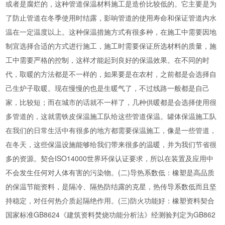
或者是腐烂的，这种管道保温材料施工是造价比较低的。它主要是为
了防止管道在冬季使用时结露，影响管道的使用寿命和保证管道内水
温在一定温度以上。这种保温措施方式有很多种，在施工中需要因地
制宜选择合适的方式进行施工，施工时需要保证所选材料的质量，施
工中需要严格的控制，这样才能起到良好的保温效果。在不同的时
代，取暖的方法都是不一样的，如果要是在农村，之前都是会选择自
己生炉子取暖。现在慢慢的也是生暖气了，不过线路一般都是自己
家，比较短；而在城市的话就不一样了，几种供暖都是会选择使用很
多管道的，这就需铁皮保温施工队给这些管道保温。罐体保温施工队
在我们的日常生活中有很多的地方都需要保温施工，像是一些管道，
在冬天，这些保温设施能够给我们带来很多的温暖，并为我们节省很
多的资源。契合ISO14000世界环保认证要求，所以在装置及应用中
不会发生任何对人体有害的污染物。(二)导热系数低：橡塑是高品质
的保温节能资料，是隔冷、隔热防结露的克星，热传导系数低而且坚
持稳定，对任何热介质起隔绝作用。(三)防火功能好：橡塑资料契合
国家标准GB8624《建筑资料焚烧功能分析法》经测验判定为GB862