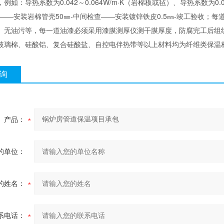
例如：导热系数为0.042～0.064W/m·K（岩棉板或毡）、导热系数为0.
查――安装岩棉管壳50㎜-中间检查――安装镀锌铁皮0.5㎜-竣工验收；
、无油污等，每一道油漆必须采用漆膜测厚仪测干膜厚度，防腐完工后组
玻璃棉、硅酸铝、复合硅酸盐、自控电伴热带等以上材料均为纤维类保温
询
产品：
的单位：
的姓名：
系电话：