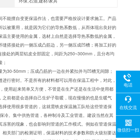
环保,石油,建材/家具
间不能擅自变更保温作法，也需要严格按设计要求施工。产品
所以被重用，就是因为它们的导热系数低，从而体现出良好的
保温主要使用的金属，选材上自然是选择导热系数低的金属，
环缝搭接处的一侧压成凸筋边，另一侧压成凹槽；将加工好的
接处的两层铝皮全部固定，间距为250~300mm，且分布均
接；
为30-50mm；压成凸筋的一边在外紧扣并与凹槽无间隙；
缝进行密封。不是所有的材料都可以用在保温工程中，对此，
电话
宜，使用起来简单又方便，不管是在生产还是在生活中使用都
，之前都是会选择自己生炉子取暖，现在慢慢的也是生暖气
选择使用很多管道的，这就需铁皮保温施工队给这些管道保
在线交流
温、保冷。集中供热管道，各种制冷及工业管道。建设当然在其
其冻害的现象，也会影响到管道的工作模式。例如在管道保温
微信扫一扫
、相关部门的检测证明，保温材料的技术参数和防火级别要达