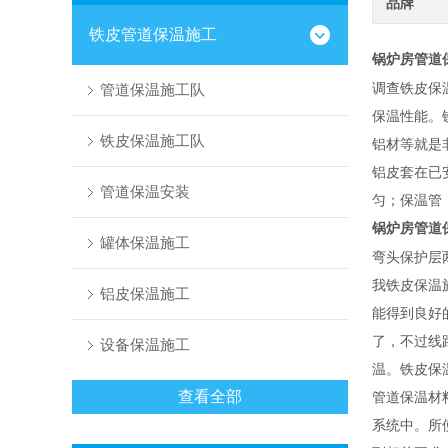
品牌
铁皮管道保温施工
锅炉房管道
调查铁皮保
管道保温施工队
保温性能。
铁皮保温施工队
铝材等就是
铝皮套在已
管道保温安装
匀；保温管
锅炉房管道
罐体保温施工
弯头保护层
我铁皮保温
铝皮保温施工
能得到良好
了，不过线
设备保温施工
温。铁皮保
管道保温材
查看全部
系统中。所