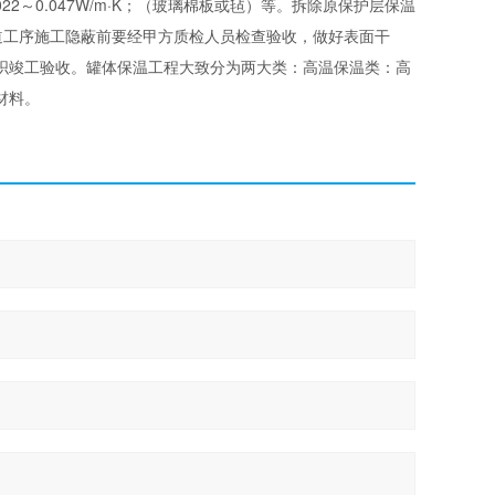
022～0.047W/m·K；（玻璃棉板或毡）等。拆除原保护层保温
每道工序施工隐蔽前要经甲方质检人员检查验收，做好表面干
织竣工验收。罐体保温工程大致分为两大类：高温保温类：高
材料。