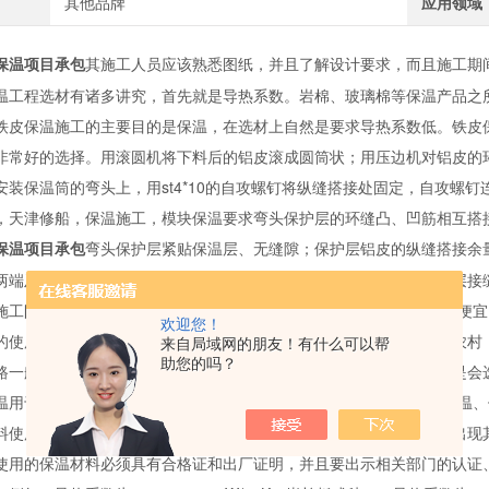
其他品牌
应用领域
其施工人员应该熟悉图纸，并且了解设计要求，而且施工期
保温项目承包
温工程选材有诸多讲究，首先就是导热系数。岩棉、玻璃棉等保温产品之
铁皮保温施工的主要目的是保温，在选材上自然是要求导热系数低。铁皮
非常好的选择。用滚圆机将下料后的铝皮滚成圆筒状；用压边机对铝皮的
安装保温筒的弯头上，用st4*10的自攻螺钉将纵缝搭接处固定，自攻螺钉连
，天津修船，保温施工，模块保温要求弯头保护层的环缝凸、凹筋相互搭
弯头保护层紧贴保温层、无缝隙；保护层铝皮的纵缝搭接余量
保温项目承包
两端及边片用不锈钢带绑扎，且钢带卡子留在纵缝处，用硅胶对保护层接
施工队有严格的要求和界限。现在的铁皮保温材料应用广泛，*，价格便
欢迎您！
的使用效果。在不同的时代，取暖的方法都是不一样的，如果要是在农村
来自局域网的朋友！有什么可以帮
助您的吗？
路一般都是自己家，比较短；而在城市的话就不一样了，几种供暖都是会
温用于室内外各种管道，中央空调管道、化工、a*****等工业管道的保
料使用后，也需要检查它的封闭效果，否则可能会使其管道保温材料出现
使用的保温材料必须具有合格证和出厂证明，并且要出示相关部门的认证