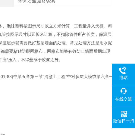
环保,石油,建材/家具
木、泡沫塑料按图示尺寸以立方米计算，工程量并入天棚。树
排气管按图示尺寸以延长米计算，不扣除管件所占长度，保温层
保温层步就需要做好基层墙面的处理。常见处理方法是用水泥
般都需要粘贴防裂网格布，网格布能够有效防止墙面后期出现
并应*压入，不得悬浮于胶浆之外。
1-88)中第五章第三节“混凝土工程”中对多层大模或第六章一
电话
在线交流
微信扫一扫