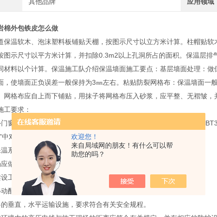
其他品牌
应用领域
岩棉外包铁皮怎么做
道保温软木、泡沫塑料板铺贴天棚，按图示尺寸以立方米计算。柱帽贴软
按图示尺寸以平方米计算，并扣除0.3m2以上孔洞所占的面积。保温层
同材料以个计算。保温施工队介绍保温墙面施工要点：基层墙面处理：做
面，使墙面正负误差一般保持为3㎜左右。粘贴防裂网格布：保温墙面一
。网格布应自上而下铺贴，用抹子将网格布压入砂浆，应平整、无褶皱，
施工要求：
外门窗口施工及验收完毕，基面达到《建筑建筑质量检验评定标准》(GBT30
欢迎您！
程”中对清水墙的要求。
来自局域网的朋友！有什么可以帮
保温系统正常施工的环境温度为5℃~35℃。
助您的吗？
场应做到路通、水通、电通。
架设工具及脚手架应满足施工需要(做到安全可靠)。
移动配电箱，自来水管应按施工需要配置。
料的垂直，水平运输设施，要求符合有关安全规程。