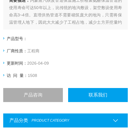
简要描述：
内蒙蒸汽铁皮管道保温施工价格聚氨酪保温管道的
使用寿命可达50年以上，比传统的地沟敷设，架空敷设使用寿
命高3~4倍。直埋供热管道不需要砌筑庞大的地沟，只需将保
温管埋人地下，因此大大减少了工程占地，减少土方开挖量约
50%以上，减少土建砌筑和混凝土量90%，同时，保温管加工
和现场挖沟平行进行，只需现场接头，可以缩短工期约50%以
产品型号：
上
厂商性质：
工程商
更新时间：
2026-04-09
访 问 量：
1508
产品咨询
联系我们
产品分类
PRODUCT CATEGORY