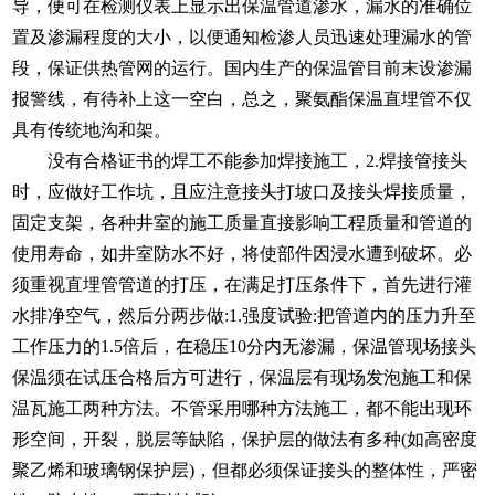
导，便可在检测仪表上显示出保温管道渗水，漏水的准确位
置及渗漏程度的大小，以便通知检渗人员迅速处理漏水的管
段，保证供热管网的运行。国内生产的保温管目前末设渗漏
报警线，有待补上这一空白，总之，聚氨酯保温直埋管不仅
具有传统地沟和架。
没有合格证书的焊工不能参加焊接施工，2.焊接管接头
时，应做好工作坑，且应注意接头打坡口及接头焊接质量，
固定支架，各种井室的施工质量直接影响工程质量和管道的
使用寿命，如井室防水不好，将使部件因浸水遭到破坏。必
须重视直埋管管道的打压，在满足打压条件下，首先进行灌
水排净空气，然后分两步做:1.强度试验:把管道内的压力升至
工作压力的1.5倍后，在稳压10分内无渗漏，保温管现场接头
保温须在试压合格后方可进行，保温层有现场发泡施工和保
温瓦施工两种方法。不管采用哪种方法施工，都不能出现环
形空间，开裂，脱层等缺陷，保护层的做法有多种(如高密度
聚乙烯和玻璃钢保护层)，但都必须保证接头的整体性，严密