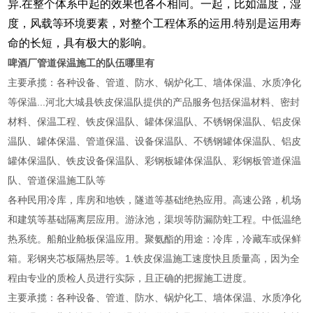
异.在整个体系中起的效果也各不相同。一起，比如温度，湿
度，风载等环境要素，对整个工程体系的运用.特别是运用寿
命的长短，具有极大的影响。
啤酒厂管道保温施工的队伍哪里有
主要承揽：各种设备、管道、防水、锅炉化工、墙体保温、水质净化
等保温...河北大城县铁皮保温队提供的产品服务包括保温材料、密封
材料、保温工程、铁皮保温队、罐体保温队、不锈钢保温队、铝皮保
温队、罐体保温、管道保温、设备保温队、不锈钢罐体保温队、铝皮
罐体保温队、铁皮设备保温队、彩钢板罐体保温队、彩钢板管道保温
队、管道保温施工队等
各种民用冷库，库房和地铁，隧道等基础绝热应用。高速公路，机场
和建筑等基础隔离层应用。游泳池，渠坝等防漏防蛀工程。中低温绝
热系统。船舶业舱板保温应用。聚氨酯的用途：冷库，冷藏车或保鲜
箱。彩钢夹芯板隔热层等。1.铁皮保温施工速度快且质量高，因为全
程由专业的质检人员进行实际，且正确的把握施工进度。
主要承揽：各种设备、管道、防水、锅炉化工、墙体保温、水质净化