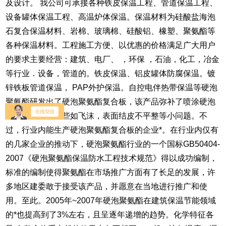
及设计。 我公司可承接各种铁皮保温工程、管道保温工程、
设备罐体保温工程、高温炉体保温。保温材料为硅酸盐海泡
石复合保温材料、岩棉、玻璃棉、硅酸铝、橡塑、聚氨酯等
各种保温材料。工程施工方便、以优惠的价格满足广大用户
的要求主要经营：建筑、电厂、 ，环保 ，石油，化工，冶金
等行业．设备，管道的。铁皮保温、铝皮罐体防腐保温。镀
锌铁板管道保温， PAP外护保温。自控电伴热带保温等硬泡
聚氨酯研发出了硬泡聚氨酯复合板，该产品弥补了喷涂硬泡
聚氨酯存在的一些如飞沫，表面结皮不平整等小问题。不
过，行业内能生产硬泡聚氨酯复合板的企业*。在行业内仅有
的几家企业的推动下，硬泡聚氨酯行业的一个国标GB50404-
2007《硬泡聚氨酯保温防水工程技术规范》得以成功编制，
标准的编制使得聚氨酯在市场推广方面有了长足的发展，许
多地区建委敢于接受该产品，并愿意在当地进行推广和使
用。至此。2005年~2007年硬泡聚氨酯在建筑保温节能领域
的*也提高到了3%左右，且呈逐年递增的趋势。化学特征各