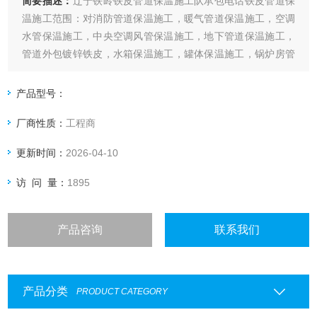
简要描述：
辽宁铁岭铁皮管道保温施工队承包电话铁皮管道保
温施工范围：对消防管道保温施工，暖气管道保温施工，空调
水管保温施工，中央空调风管保温施工，地下管道保温施工，
管道外包镀锌铁皮，水箱保温施工，罐体保温施工，锅炉房管
道保温施工，管道防腐保温工程施工，管道保温层外缠布刷漆
施工，管道除绣刷漆施工，地沟管道保温施工，窑炉内保温施
产品型号：
工，白铁皮管道保温，热水管道保温，冷却塔保温，天然气管
厂商性质：
工程商
道保温，冷库保温安装，橡塑材料保
更新时间：
2026-04-10
访 问 量：
1895
产品咨询
联系我们
产品分类
PRODUCT CATEGORY