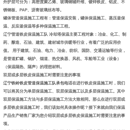
外护层可分为：高密度聚乙烯、玻璃钢辅纤维、镀锌铁皮、铝皮、不
锈钢板、PAP、沥青玻璃丝布等。
罐体管道保温施工工程有：管道保温安装，罐体保温施工、蒸压釜保
温、反应釜保温等多种保温施工工程。
辽宁管道铁皮保温施工队 冷却塔保温
主要工程对象：冶金、化工、制
药、酿造、石油、建筑、建材城市供暖等行业，有着广泛的应用价
值。 用于建筑、石油、电力、冶金、纺织、国防、交通运输等行业，
是管道贮罐、锅炉、烟道、热交换器、风机、车船等工业（设备）
（保温隔热、隔声）的理想材料。
双层或多层铁皮保温施工时需要注意的事项
辽宁铁岭铁皮管道保温施工队承包电话
在进行铁皮保温施工时，我们
可以将其分为单层保温施工、双层保温施工以及多层保温施工。其中
双层保温施工方法与多层保温施工方法大致相同。那么在进行双层或
多层铁皮保温施工时，我们该如何具体操作呢？接下来就由我们保温
产品生产销售厂家为您介绍双层或多层铁皮保温施工时需要注意的事
项。