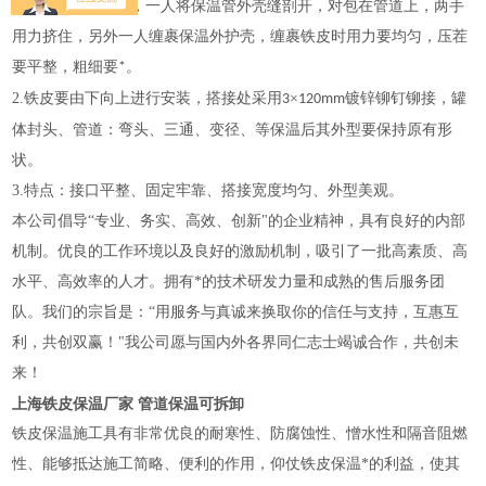
1.
必须由两人配合，一人将保温管外壳缝剖开，对包在管道上，两手
用力挤住，另外一人缠裹保温外护壳，缠裹铁皮时用力要均匀，压茬
要平整，粗细要
。
*
2.
铁皮要由下向上进行安装，搭接处采用
×
镀锌铆钉铆接，罐
3
120mm
体封头、管道：弯头、三通、变径、等保温后其外型要保持原有形
状。
3.
特点：接口平整、固定牢靠、搭接宽度均匀、外型美观。
本公司倡导
“专业、务实、高效、创新"的企业精神，具有良好的内部
机制。优良的工作环境以及良好的激励机制，吸引了一批高素质、高
水平、高效率的人才。拥有*的技术研发力量和成熟的售后服务团
队。我们的宗旨是：“用服务与真诚来换取你的信任与支持，互惠互
利，共创双赢！"我公司愿与国内外各界同仁志士竭诚合作，共创未
来！
上海铁皮保温厂家 管道保温可拆卸
铁皮保温施工具有非常优良的耐寒性、防腐蚀性、憎水性和隔音阻燃
性、能够抵达施工简略、便利的作用，仰仗铁皮保温*的利益，使其