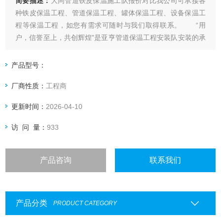
简要描述：
大同管道铁皮保温施工队报价对比我公司可承接各
种铁皮保温工程、管道保温工程、罐体保温工程、设备保温工
程等保温工程，如您有需求可随时与我们取得联系。 “用
户，信誉至上，共创辉煌"是亚亨管道保温工程安装队安装的承
诺。我们也将继续坚持有着严格质量的施工作风，而且严格按
国家工程实施标准及验收规范进行认真施工，我们也会本着重
产品型号：
合同，守信用的企业宗旨进行企业发展
厂商性质：
工程商
更新时间：
2026-04-10
访 问 量：
933
产品咨询
联系我们
产品分类
PRODUCT CATEGORY