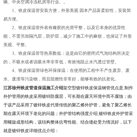
。
辆、中央空调冷冻机房等行业。
1、铁皮保温管安装方便，外形美观 因本产品富柔软性，安装简
易方便。
2、铁皮保温管外表有橡胶的光滑平整，以及它本身的优异性
能，不需另加隔汽层，防护层，减少了施工中的麻烦，也保证了外形
美观、平整。
3、铁皮保温管导热系数低：这是由它的密闭式气泡结构所决定
的，不吸水或者说吸水率非常低，有效地阻止水汽透过管壁。
4、铁皮保温管绿色环保保温：在使用的工程中不产生废弃、废
水、废渣等污染物，而且阻燃性非常好，能够有效的抗老化。
江苏徐州铁皮管道保温施工介绍
架空型镀锌铁皮保温钢管优点是,制作
外护管用的铁皮采用镀锌防腐层，可长期在露天环境中而不腐蚀；由
于该产品采用了镀锌铁皮代替传统的聚乙烯外护管，避免了聚乙烯长
期在露天环境下老化的问题；外护管结构强度介绍,镀锌铁皮外护管采
用螺旋成形结构，该结构整体抗弯性能、结合缝处受力情况好，以下
就是镀锌铁皮详细优点介绍：