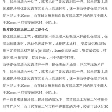
生，如果旧墙面松动了，或者风化了则应该剔除干净。如果混凝土墙
体和砌块墙体则应该在其界面上涂满砂浆，抹一遍白铁皮保温层时厚
度不能大于10mm，而在日后每遍抹白铁皮保温浆料时的厚度不能大
于20mm,当然需要间隔24小时以上。
铁皮罐体保温施工优点是什么
罐体保温施工工艺：储罐罐体用高温胶水粘贴防水硅酸盐保温板，保
温泥抹缝密封，粘贴包裹玻纤布，涂刷防水涂料， 安装薄铝板;罐顶
用不定型保温材料铺设(耐踩踏)，1cm保温抹面层，安装薄铝板，打
密封胶;根据需要，铝板外面，用不锈钢带打箍。
白铁皮保温墙面应该清理干净，确保表面无油渍，浮沉等现象所产
生，如果旧墙面松动了，或者风化了则应该剔除干净。如果混凝土墙
体和砌块墙体则应该在其界面上涂满砂浆，抹一遍白铁皮保温层时厚
度不能大于10mm，而在日后每遍抹白铁皮保温浆料时的厚度不能大
于20mm,当然需要间隔24小时以上。
在当前要求建筑环保土建环保的情况下，管道保温工程施工的使用是
非常广泛的，而且它在施工的过程中也非常的方便，较多可以达到30