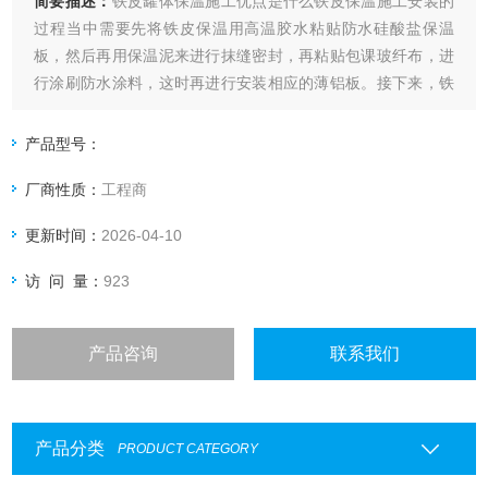
简要描述：
铁皮罐体保温施工优点是什么铁皮保温施工安装的
过程当中需要先将铁皮保温用高温胶水粘贴防水硅酸盐保温
板，然后再用保温泥来进行抹缝密封，再粘贴包课玻纤布，进
行涂刷防水涂料，这时再进行安装相应的薄铝板。接下来，铁
皮保温施工顶需要用保温材料进行铺设，例如：1cm保温抹面
层，安装薄铝板，再打密封胶，这时根据相关的施工需要，铝
产品型号：
板外面，用不锈钢带打箍，在保温施工中经常需要用铁皮压边
厂商性质：
工程商
机卷筒机对铁皮进行相关操作。
更新时间：
2026-04-10
访 问 量：
923
产品咨询
联系我们
产品分类
PRODUCT CATEGORY