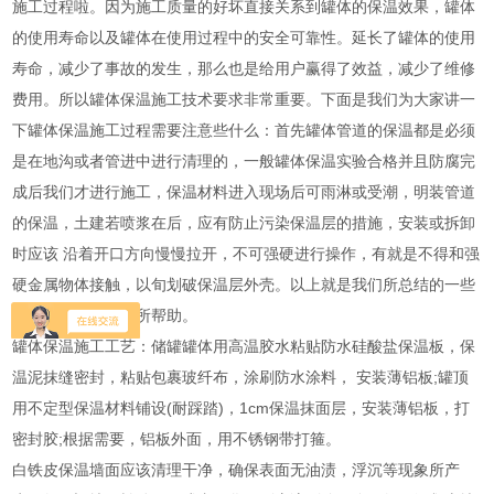
施工过程啦。因为施工质量的好坏直接关系到罐体的保温效果，罐体
的使用寿命以及罐体在使用过程中的安全可靠性。延长了罐体的使用
寿命，减少了事故的发生，那么也是给用户赢得了效益，减少了维修
费用。所以罐体保温施工技术要求非常重要。下面是我们为大家讲一
下罐体保温施工过程需要注意些什么：首先罐体管道的保温都是必须
是在地沟或者管进中进行清理的，一般罐体保温实验合格并且防腐完
成后我们才进行施工，保温材料进入现场后可雨淋或受潮，明装管道
的保温，土建若喷浆在后，应有防止污染保温层的措施，安装或拆卸
时应该 沿着开口方向慢慢拉开，不可强硬进行操作，有就是不得和强
硬金属物体接触，以旬划破保温层外壳。以上就是我们所总结的一些
经验，希望对您有所帮助。
罐体保温施工工艺：储罐罐体用高温胶水粘贴防水硅酸盐保温板，保
温泥抹缝密封，粘贴包裹玻纤布，涂刷防水涂料， 安装薄铝板;罐顶
用不定型保温材料铺设(耐踩踏)，1cm保温抹面层，安装薄铝板，打
密封胶;根据需要，铝板外面，用不锈钢带打箍。
白铁皮保温墙面应该清理干净，确保表面无油渍，浮沉等现象所产