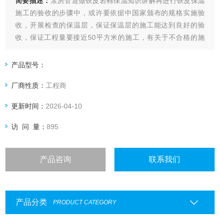
简要描述：
泵房管道做铁皮岩棉保温知识讲解再进行铁皮保温
施工的验收的步骤中，或许要依据中国家颁布的规格实施验
收，开展检查的保温层，保证保温层的施工能达到良好的验
收，保证工程量要接近50平方米的施工，有关于不合格的施
工，还要保证在不合格的附近实施加倍取点检查为的则成为是
确保施工能合格。在确保铁皮保温施工队开展正确施工的条件
产品型号：
下，完成施工。我厂实施铁皮保温工作已经多年，主要有丰富
厂商性质：
工程商
的工作经验，他主要有实施铁皮保温施工
更新时间：
2026-04-10
访 问 量：
895
产品咨询
联系我们
产品分类
PRODUCT CATEGORY