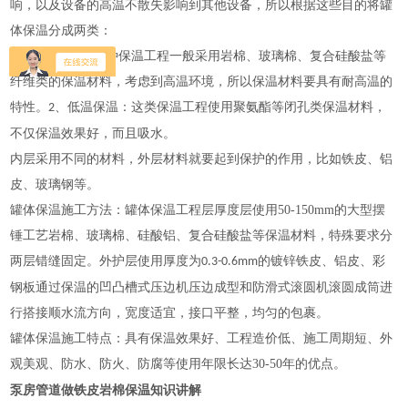
响，以及设备的高温不散失影响到其他设备，所以根据这些目的将罐
体保温分成两类：
1
、高温保温：这种保温工程一般采用岩棉、玻璃棉、复合硅酸盐等
纤维类的保温材料，考虑到高温环境，所以保温材料要具有耐高温的
特性。
、低温保温：这类保温工程使用聚氨酯等闭孔类保温材料，
2
不仅保温效果好，而且吸水。
内层采用不同的材料，外层材料就要起到保护的作用，比如铁皮、铝
皮、玻璃钢等。
罐体保温施工方法：罐体保温工程层厚度层使用
50-150mm
的大型摆
锤工艺岩棉、玻璃棉、硅酸铝、复合硅酸盐等保温材料，特殊要求分
两层错缝固定。外护层使用厚度为
的镀锌铁皮、铝皮、彩
0.3-0.6mm
钢板通过保温的凹凸槽式压边机压边成型和防滑式滚圆机滚圆成筒进
行搭接顺水流方向，宽度适宜，接口平整，均匀的包裹。
罐体保温施工特点：具有保温效果好、工程造价低、施工周期短、外
观美观、防水、防火、防腐等使用年限长达
30-50
年的优点。
泵房管道做铁皮岩棉保温知识讲解