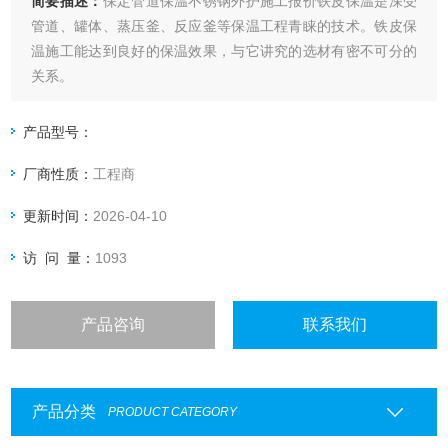
简要描述：
保定管道保温不锈钢外护施工报价铁皮保温是深受
管道、罐体、蒸压釜、反应釜等保温工程青睐的技术。铁皮保
温施工能达到良好的保温效果，与它讲究的选材有密不可分的
关系。
管道罐体保温施工队承做管道罐体设备的白铁、铝板、不锈钢
产品型号：
和不锈铁、白铁安装外皮防护工程的安装及设计。 可承接各种
厂商性质：
工程商
铁皮保温工程、管道保温工程、设备罐体保温工程、高温炉体
保温。保温材料为硅酸盐海泡石复合保温材料、岩棉、玻璃
更新时间：
2026-04-10
棉、硅酸铝、橡塑、聚氨
访 问 量：
1093
产品咨询
联系我们
产品分类
PRODUCT CATEGORY