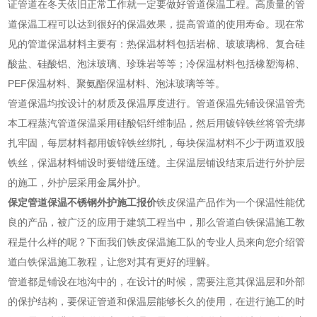
证管道在冬天依旧正常工作就一定要做好管道保温工程。高质量的管
道保温工程可以达到很好的保温效果，提高管道的使用寿命。现在常
见的管道保温材料主要有：热保温材料包括岩棉、玻玻璃棉、复合硅
酸盐、硅酸铝、泡沫玻璃、珍珠岩等等；冷保温材料包括橡塑海棉、
PEF保温材料、聚氨酯保温材料、泡沫玻璃等等。
管道保温均按设计的材质及保温厚度进行。管道保温先铺设保温管壳
本工程蒸汽管道保温采用硅酸铝纤维制品，然后用镀锌铁丝将管壳绑
扎牢固，每层材料都用镀锌铁丝绑扎，每块保温材料不少于两道双股
铁丝，保温材料铺设时要错缝压缝。主保温层铺设结束后进行外护层
的施工，外护层采用金属外护。
保定管道保温不锈钢外护施工报价
铁皮保温产品作为一个保温性能优
良的产品，被广泛的应用于建筑工程当中，那么管道白铁保温施工教
程是什么样的呢？下面我们铁皮保温施工队的专业人员来向您介绍管
道白铁保温施工教程，让您对其有更好的理解。
管道都是铺设在地沟中的，在设计的时候，需要注意其保温层和外部
的保护结构，要保证管道和保温层能够长久的使用，在进行施工的时